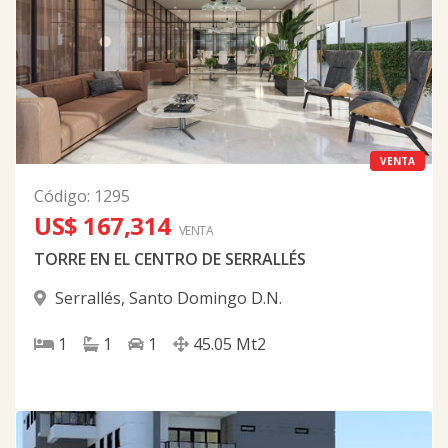
VENTA
Código
:
1295
US$ 167,314
VENTA
TORRE EN EL CENTRO DE SERRALLÉS
Serrallés
,
Santo Domingo D.N.
1
1
1
45.05
Mt2