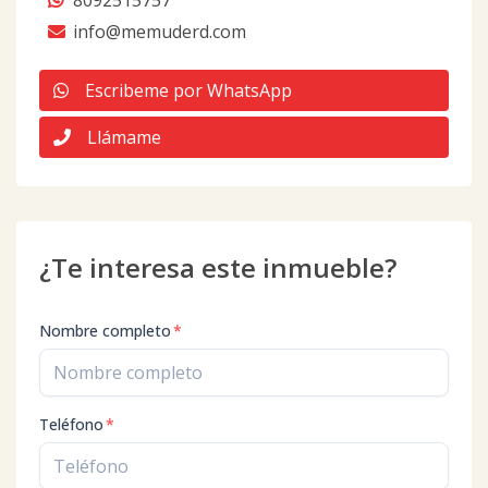
8092515757
info@memuderd.com
Escribeme por WhatsApp
Llámame
¿Te interesa este inmueble?
Nombre completo
*
Teléfono
*