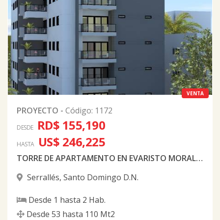
VENTA
PROYECTO
-
Código
:
1172
RD$ 155,190
DESDE
US$ 246,225
HASTA
TORRE DE APARTAMENTO EN EVARISTO MORALES
Serrallés
,
Santo Domingo D.N.
Desde
1
hasta
2
Hab.
Desde
53
hasta
110
Mt2