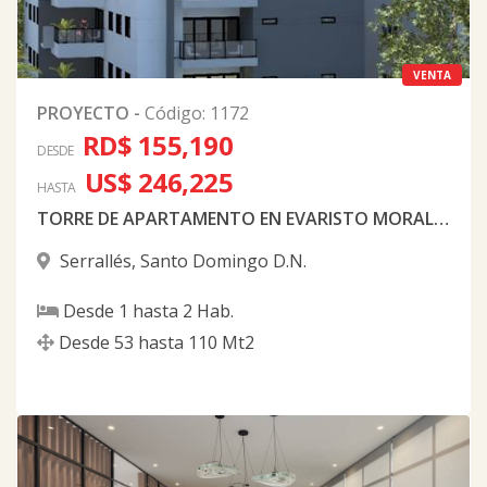
VENTA
PROYECTO
-
Código
:
1172
RD$ 155,190
DESDE
US$ 246,225
HASTA
TORRE DE APARTAMENTO EN EVARISTO MORALES
Serrallés
,
Santo Domingo D.N.
Desde
1
hasta
2
Hab.
Desde
53
hasta
110
Mt2