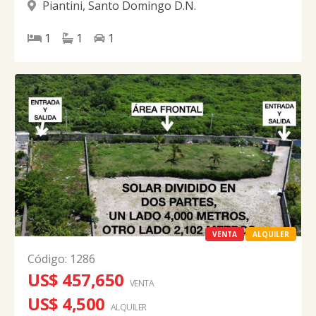
Piantini
,
Santo Domingo D.N.
1
1
1
VENTA
ALQUILER
Código
:
1286
US$ 457,650
VENTA
US$ 4,500
ALQUILER