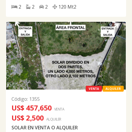
2
2
2
120
Mt2
VENTA
ALQUILER
Código
:
1355
US$ 457,650
VENTA
US$ 2,500
ALQUILER
SOLAR EN VENTA O ALQUILER