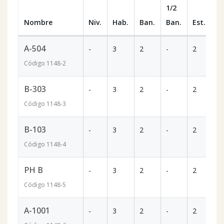
1/2
Nombre
Niv.
Hab.
Ban.
Ban.
Est.
m
A-504
-
3
2
-
2
1
Código
1148
-2
B-303
-
3
2
-
2
1
Código
1148
-3
B-103
-
3
2
-
2
1
Código
1148
-4
PH B
-
3
2
-
2
1
Código
1148
-5
A-1001
-
3
2
-
2
1