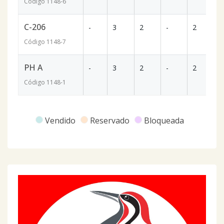
Código
1148
-6
C-206
-
3
2
-
2
1
Código
1148
-7
PH A
-
3
2
-
2
1
Código
1148
-1
Vendido
Reservado
Bloqueada