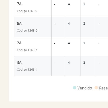
7A
-
4
3
-
Código
1263
-5
8A
-
4
3
-
Código
1263
-6
2A
-
4
3
-
Código
1263
-7
3A
-
4
3
-
Código
1263
-1
Vendido
Rese