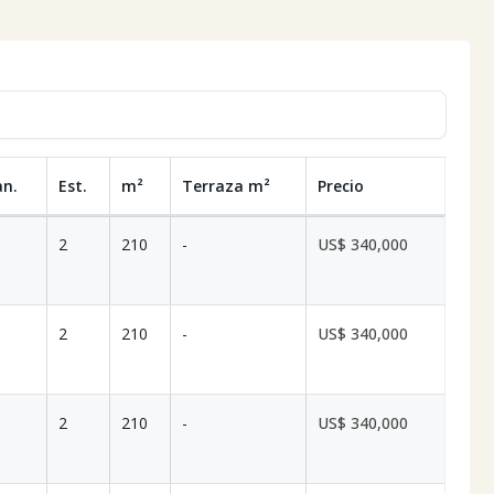
an.
Est.
m²
Terraza
m²
Precio
2
210
-
US$ 340,000
2
210
-
US$ 340,000
2
210
-
US$ 340,000