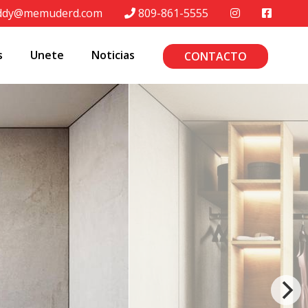
ddy@memuderd.com
809-861-5555
s
Unete
Noticias
CONTACTO