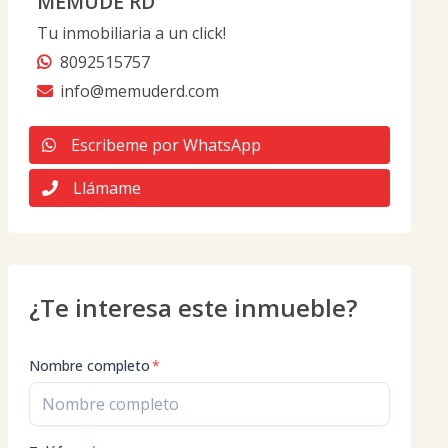
MEMUDÉ RD
Tu inmobiliaria a un click!
8092515757
info@memuderd.com
Escribeme por WhatsApp
Llámame
¿Te interesa este inmueble?
Nombre completo
*