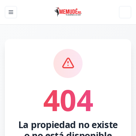
Toggle navigation menu
Toggl
404
La propiedad no existe
o no está disponible