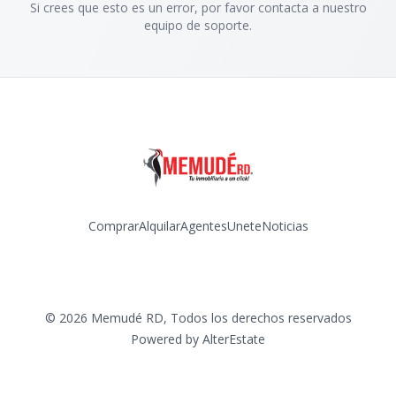
Si crees que esto es un error, por favor contacta a nuestro
equipo de soporte.
Comprar
Alquilar
Agentes
Unete
Noticias
Facebook
Instagram
©
2026
Memudé RD
,
Todos los derechos reservados
Powered by
AlterEstate