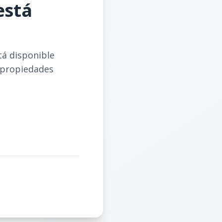
está
tá disponible
 propiedades