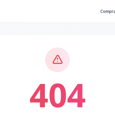
Compr
404