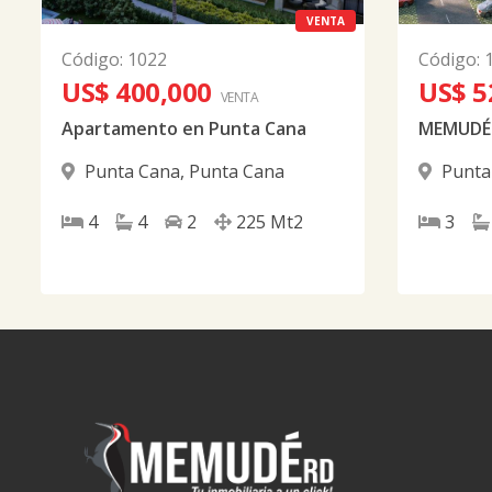
VENTA
Código
:
1022
Código
:
US$ 400,000
US$ 5
VENTA
Apartamento en Punta Cana
MEMUDÉ 
Punta Cana
,
Punta Cana
Punta
4
4
2
225
Mt2
3