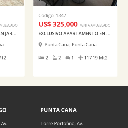
Código
:
1347
US$ 325,000
AMUEBLADO
VENTA AMUEBLADO
VENDO APARTAMENTO EN JARDINES III EN PUNTA CANA AMUEBLADO NUEVO A ESTRENAR
EXCLUSIVO APARTAMENTO EN THE BESCH PUNTA CANA COMPLETAMENTE AMUEBLADO
na
Punta Cana
,
Punta Cana
Mt2
2
2
1
117.19
Mt2
GO
PUNTA CANA
 Av.
Torre Portofino, Av.