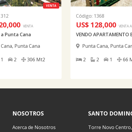
VENTA
1312
Código
:
1368
20,000
US$ 128,000
VENTA
VENTA 
a Punta Cana
 Cana
,
Punta Cana
Punta Cana
,
Punta Ca
1
2
306
Mt2
2
2
1
66
NOSOTROS
SANTO DOMIN
Acerca de Nosotros
Torre Novo Centro,