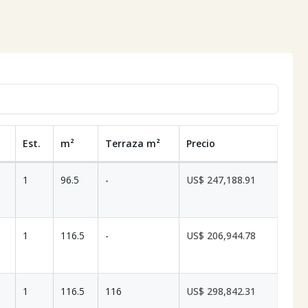
Est.
m²
Terraza
m²
Precio
1
96.5
-
US$ 247,188.91
1
116.5
-
US$ 206,944.78
1
116.5
116
US$ 298,842.31