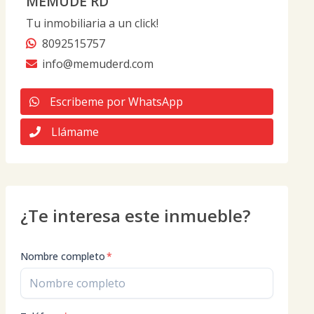
MEMUDÉ RD
Tu inmobiliaria a un click!
8092515757
info@memuderd.com
Escribeme por WhatsApp
Llámame
¿Te interesa este inmueble?
Nombre completo
*