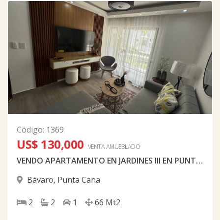
Código
:
1369
US$ 130,000
VENTA AMUEBLADO
VENDO APARTAMENTO EN JARDINES III EN PUNTA CANA AMUEBLADO NUEVO A ESTRENAR
Bávaro
,
Punta Cana
2
2
1
66
Mt2