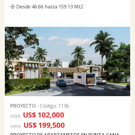
Desde
46.66
hasta
159.13
Mt2
PROYECTO
-
Código
:
1136
US$ 102,000
DESDE
US$ 199,500
HASTA