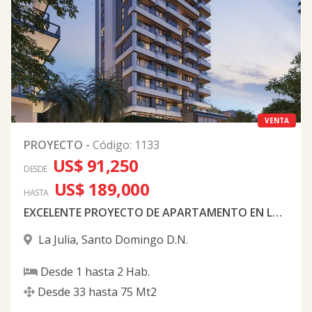
VENTA
PROYECTO
-
Código
:
1133
US$ 91,250
DESDE
US$ 189,000
HASTA
EXCELENTE PROYECTO DE APARTAMENTO EN LA JULIA
La Julia
,
Santo Domingo D.N.
Desde
1
hasta
2
Hab.
Desde
33
hasta
75
Mt2