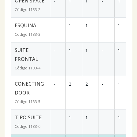
OPEN SPACE
-
1
1
-
1
4
Código
1133
-2
ESQUINA
-
1
1
-
1
5
Código
1133
-3
SUITE
-
1
1
-
1
3
FRONTAL
Código
1133
-4
CONECTING
-
2
2
-
1
7
DOOR
Código
1133
-5
TIPO SUITE
-
1
1
-
1
3
Código
1133
-6