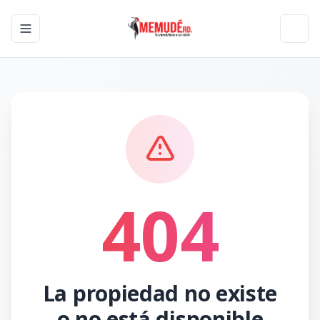
Toggle navigation menu
Toggl
404
La propiedad no existe
o no está disponible