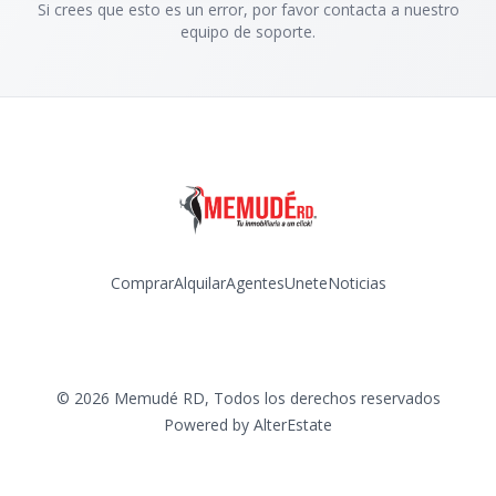
Si crees que esto es un error, por favor contacta a nuestro
equipo de soporte.
Comprar
Alquilar
Agentes
Unete
Noticias
Facebook
Instagram
©
2026
Memudé RD
,
Todos los derechos reservados
Powered by
AlterEstate